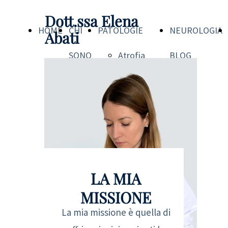
Dott.ssa Elena
HOME
CHI
PATOLOGIE
NEUROLOGIA
Abati
SONO
Atrofia
BLOG
Muscolare
Spinale
(SMA)
Malattia
LA MIA
di
MISSIONE
Charcot-
La mia missione è quella di